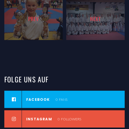
PREV
NEXT
FOLGE
UNS
AUF
FACEBOOK
0
FANS
INSTAGRAM
0
FOLLOWERS