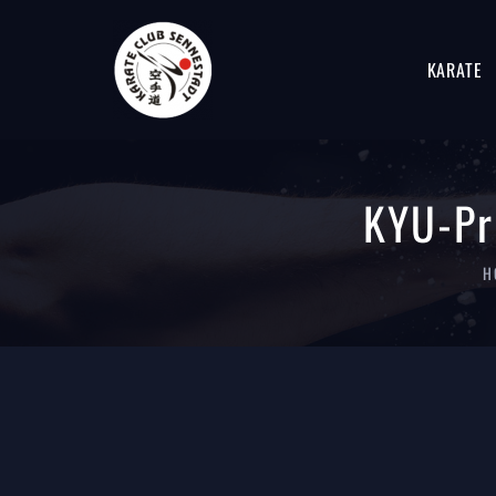
KARATE
KYU-Pr
H