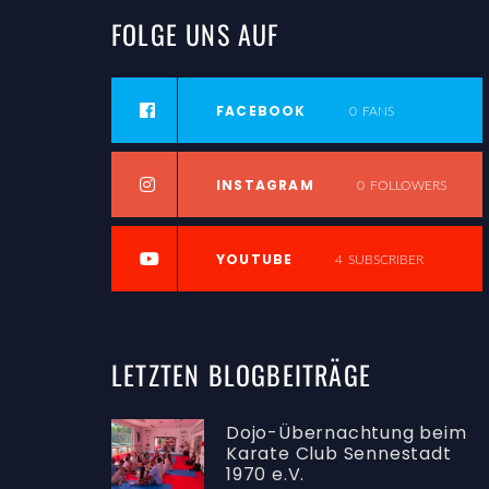
FOLGE
UNS
AUF
FACEBOOK
0
FANS
INSTAGRAM
0
FOLLOWERS
YOUTUBE
4
SUBSCRIBER
LETZTEN
BLOGBEITRÄGE
Dojo-Übernachtung beim
Karate Club Sennestadt
1970 e.V.