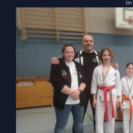
Ein
An